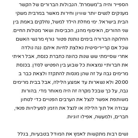
הספייר והיה ב"משמרת". הגבולות הברורים של הקשר
מעניקים לנשים יותר שוויון וחירות מאשר במרבית משקי
הבית בישראל. ימי מחלת הילד למשל, נחלקים באמת בין
שני ההורים, האיסוף מהגן, הכביסות ושאר מטלות החיים.
החלוקה הברורה בימים נותנת פטור גורף מרגשי האשם
שכל אם קרייריסיטית נאלצת לחיות איתם. נגה נולדה
אחרי שסיימתי שש שנות כהונה כחברת כנסת, אבל ראיתי
את חברותיי נמצאות כל שבוע בין הפטיש לסדן. בכנסת
מרימים גבה על זה שהן מנסות להתקזז ולצאת כבר ב
20:00 ולא נשארות עד אמצע הלילה, אבל בבית מרימים
גבה, על כך שבכל מקרה זה היה מאוחר מדי. בהורות
משותפת אפשר לנצל את הערבים הפנויים כדי לטחון
עבודה אל תוך הלילה או לנצל את הזמן לפעילויות פנאי,
חברים, ולמעשה, אפילו זוגיות.
נשים רבות מתקשות לאמץ את המודל בטבעיות, בגלל