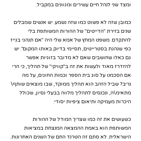
ומצד שני לנהל חיים עשירים ומגוונים במקביל.
כמובן שזה לא פשוט כמו שזה נשמע. יש אנשים שמבלים
שנים בזירת "הדייטים" של ההורות המשותפת בלי
להתקדם. משפט המחץ של אמא שלי היה "אם תנהגי בגייז
כפי שנהגת בסטרייטים, תסיימי בדיוק באותו המקום". יש
גם כאלו שחושבים שאם לא מדובר בזוגיות אפשר
להזדרז מאוד ולעשות את זה ב"קוויקי" של תהליך, כי הרי
אם הסכמנו על סוג בית הספר וכמות החוגים, על מה
נריב? שביל הזהב הוא תהליך ממוקד, שבו מוצאים שותף\
מתאימ\ה, ונכנסים לתהליך מלווה בבעלי נסיון, שכולל
היכרות מעמיקה ותיאום ציפיות יסודי.
כשעושים את זה כמו שצריך המודל של ההורות
המשותפת הוא באמת ההמצאה המנצחת במציאות
הישראלית. לא סתם זה הטרנד החם של השנים האחרונות.