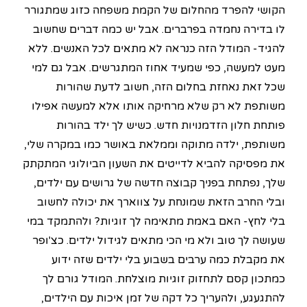
הקושי להפרד מהחלום של הקמת משפחה כזוג שמתגורר
לו בדירה נחמדה בפרברים. אבל יש כמה דברים שחשוב
להגיד- המודל הזה כנראה לא מתאים לכל האנשים. ללא
מעט למעשה, כפי שמעיד אחוז המתגרשים. אבל גם למי
שכל זאת נאחזת בחלום הזה, חשוב לדעת שהורות
משותפת לא רק שלא מרחיקה אותו אלא למעשה אפילו
פותחת חלון הזדמנויות חדש. כשיש לך ילד בהורות
משותפת, ילדה מתוקה וממלאת באושר כמו במקרה שלי,
את מפסיקה להביא לדייטים את השעון הביולוגי המתקתק
שלך, נפתחת בפניך קבוצה חדשה של גרושים עם ילדים,
ובלי החרב הזאת שמונחת על צווארך את יכולה לחשוב
בלי לחץ- האם באמת מתאימה לך זוגיות? ולהתמקד במי
שעושה לך טוב ולא מי הכי מתאים לגידול ילדים. כצ'ופר
את מקבלת כמה ערבים בשבוע בלי ילדים שזה ידוע
כמתכון קסם לתחזוק זוגיות מוצלחת. המודל גורם לך
להתגעגע, ולהעריך כל דקה של זמן איכות עם הילדים,